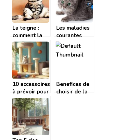
La teigne :
Les maladies
comment la
courantes
reconnaitre
chez les chats
chez nos amis
: prévention et
les felins ?
signes
d’alerte
10 accessoires
Benefices de
à prévoir pour
choisir de la
accueillir son
nourriture bio
British
et naturelle
Shorthair et
pour chien et
optimiser son
chat
confort
lumineux