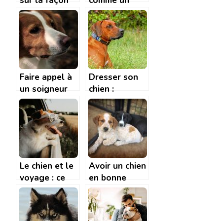
sur la façon
comme un
de dresser le
animal de
plus
compagnie.
efficacement
votre chien.
Faire appel à
Dresser son
un soigneur
chien :
animalier de
quelques
temps à autre
accessoires
pour votre
indispensables
chien.
Le chien et le
Avoir un chien
voyage : ce
en bonne
qu’il faut
santé,
savoir
comment y
parvenir ?