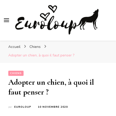
Euroloup
Nos amis les animaux
Accueil
Chiens
Adopter un chien, à quoi il faut penser ?
CHIENS
Adopter un chien, à quoi il
faut penser ?
par
EUROLOUP
10 NOVEMBRE 2020