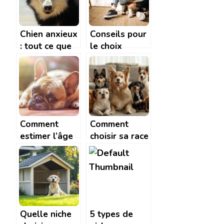
Chien anxieux
Conseils pour
: tout ce que
le choix
vous devez
d’alimentation
savoir
de votre chien
Comment
Comment
estimer l’âge
choisir sa race
humain d’un
de chien
chien ?
idéale : guide
pour les
futurs
propriétaires
Quelle niche
5 types de