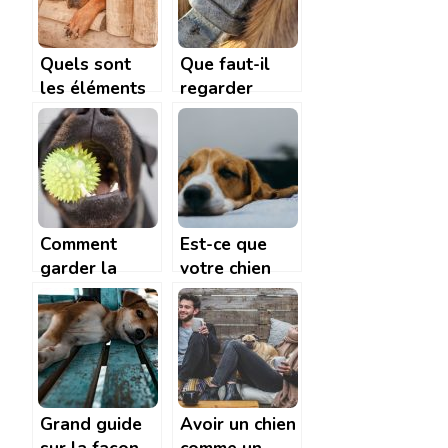
Quels sont
Que faut-il
les éléments
regarder
qui peuvent
avant de
justifier le
choisir le
choix d’une
collier de son
niche pour son
chien ?
chien ?
Comment
Est-ce que
garder la
votre chien
dentition de
est un peu
votre chien au
turbulent ?
top?
Mes conseils
Grand guide
Avoir un chien