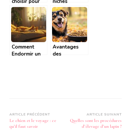
choisir pour
niches
mon Labrador
premium pour
? Avantages
votre
et
chihuahua :
inconvénients
Avis et
des abris
recommandations
indoor et
Comment
Avantages
outdoor
Endormir un
des
Chien pour lui
croquettes
Couper les
hypoallergéniques
Griffes : 5
pour chiens
Methodes
sensibles
Securisees
Navigation
ARTICLE PRÉCÉDENT
ARTICLE SUIVANT
Le chien et le voyage : ce
Quelles sont les procédures
d’article
qu’il faut savoir
d’élevage d’un lapin ?